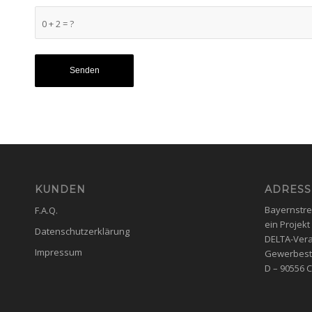
0 + 2 = ?
KUNDEN
ADRESS
Bayernstr
F.A.Q.
ein Projekt
Datenschutzerklärung
DELTA-Vera
Impressum
Gewerbest
D – 90556 