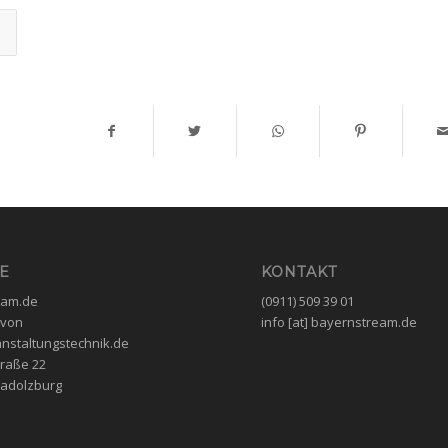
E
KONTAKT
eam.de
(0911) 509 39 01
 von
info [at] bayernstream.de
nstaltungstechnik.de
raße 22
Cadolzburg