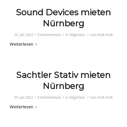
Sound Devices mieten
Nürnberg
/
/
/
25. Juli 2022
0 Kommentare
in
Allgemein
von
Andi-Andi
Weiterlesen
Sachtler Stativ mieten
Nürnberg
/
/
/
25. Juli 2022
0 Kommentare
in
Allgemein
von
Andi-Andi
Weiterlesen