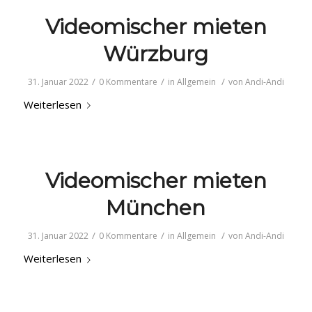
Videomischer mieten
Würzburg
/
/
/
31. Januar 2022
0 Kommentare
in
Allgemein
von
Andi-Andi
Weiterlesen
Videomischer mieten
München
/
/
/
31. Januar 2022
0 Kommentare
in
Allgemein
von
Andi-Andi
Weiterlesen