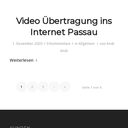
Video Übertragung ins
Internet Passau
/
/
/
1. Dezember 2020
0 Kommentare
in
Allgemein
von
Andi-
Andi
Weiterlesen
1
2
3
›
»
Seite 1 von 6