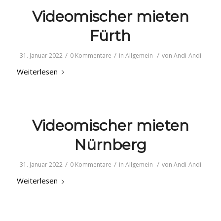
Videomischer mieten
Fürth
/
/
/
31. Januar 2022
0 Kommentare
in
Allgemein
von
Andi-Andi
Weiterlesen
Videomischer mieten
Nürnberg
/
/
/
31. Januar 2022
0 Kommentare
in
Allgemein
von
Andi-Andi
Weiterlesen