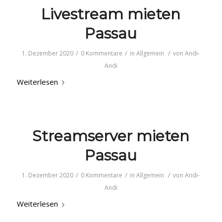
Livestream mieten
Passau
/
/
/
1. Dezember 2020
0 Kommentare
in
Allgemein
von
Andi-
Andi
Weiterlesen
Streamserver mieten
Passau
/
/
/
1. Dezember 2020
0 Kommentare
in
Allgemein
von
Andi-
Andi
Weiterlesen