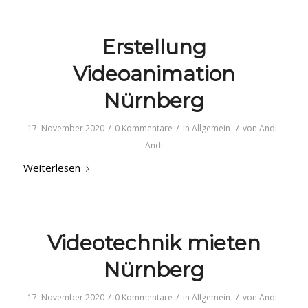
Erstellung
Videoanimation
Nürnberg
/
/
/
17. November 2020
0 Kommentare
in
Allgemein
von
Andi-
Andi
Weiterlesen
Videotechnik mieten
Nürnberg
/
/
/
17. November 2020
0 Kommentare
in
Allgemein
von
Andi-