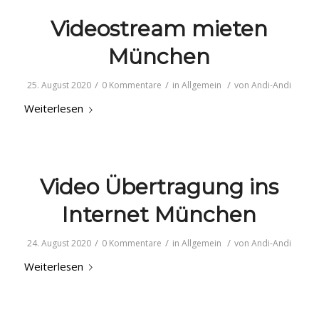
Videostream mieten
München
/
/
/
25. August 2020
0 Kommentare
in
Allgemein
von
Andi-Andi
Weiterlesen
Video Übertragung ins
Internet München
/
/
/
24. August 2020
0 Kommentare
in
Allgemein
von
Andi-Andi
Weiterlesen