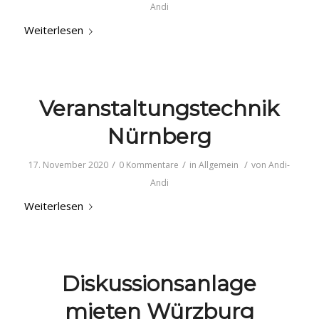
Andi
Weiterlesen
Veranstaltungstechnik
Nürnberg
/
/
/
17. November 2020
0 Kommentare
in
Allgemein
von
Andi-
Andi
Weiterlesen
Diskussionsanlage
mieten Würzburg