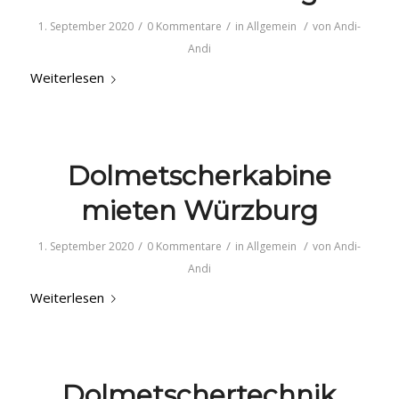
/
/
/
1. September 2020
0 Kommentare
in
Allgemein
von
Andi-
Andi
Weiterlesen
Dolmetscherkabine
mieten Würzburg
/
/
/
1. September 2020
0 Kommentare
in
Allgemein
von
Andi-
Andi
Weiterlesen
Dolmetschertechnik