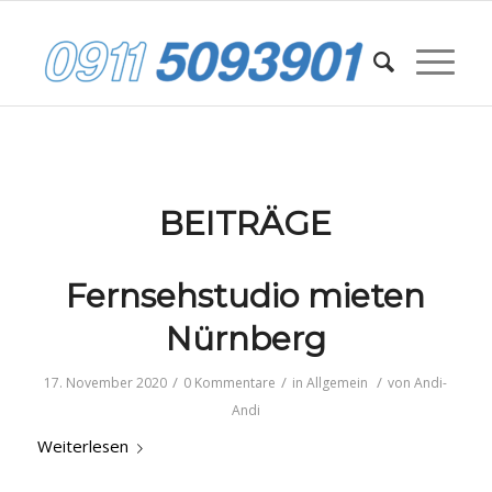
BEITRÄGE
Fernsehstudio mieten
Nürnberg
/
/
/
17. November 2020
0 Kommentare
in
Allgemein
von
Andi-
Andi
Weiterlesen