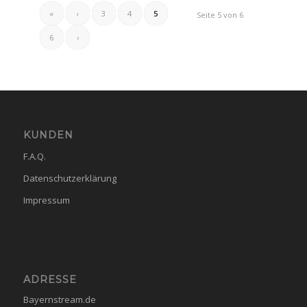
«
‹
3
4
5
Seite 5 von 6
6
›
KUNDEN
F.A.Q.
Datenschutzerklärung
Impressum
ADRESSE
Bayernstream.de