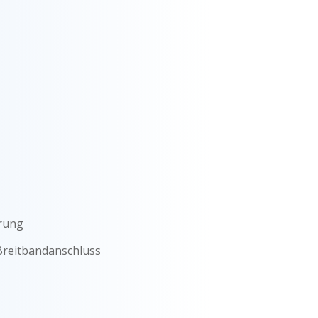
rung
Breitbandanschluss