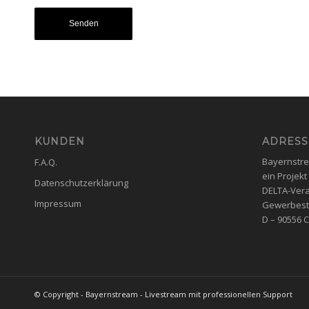
KUNDEN
ADRESS
Bayernstr
F.A.Q.
ein Projekt
Datenschutzerklärung
DELTA-Vera
Impressum
Gewerbest
D – 90556 
© Copyright - Bayernstream - Livestream mit professionellen Support