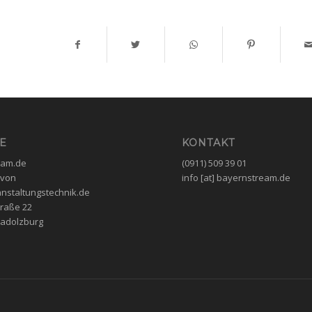
E
KONTAKT
eam.de
(0911) 509 39 01
 von
info [at] bayernstream.de
nstaltungstechnik.de
raße 22
Cadolzburg